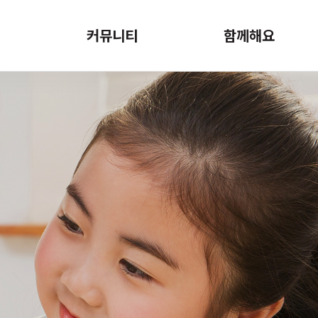
내
커뮤니티
함께해요
관리
공지사항
후원하기
기관소식
자원봉사
보사업
수료증인쇄
사업
프로그램
램