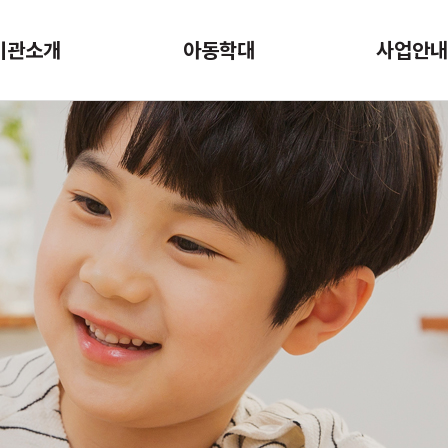
기관소개
아동학대
사업안
인사말
아동권리
아동학대사례
기관연혁
아동학대
심리서비스
기관현황
아동학대신고
아동학대교육홍
오시는 길
아동학대 오해와 편견
거점심리지원
방문형 가정회복 
멘토링 프로그